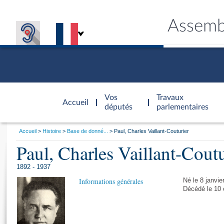
Assemb
Accèder à
la page
Vos
Travaux
Accueil
d'accueil
députés
parlementaires
Vous
Accueil
Histoire
Base de donné...
Paul, Charles Vaillant-Couturier
êtes
Paul, Charles Vaillant-Coutu
Général
ici
CONNEX
TRAVA
CONNA
DÉC
:
1892 - 1937
Informations générales
Né le 8 janvie
Décédé le 10 