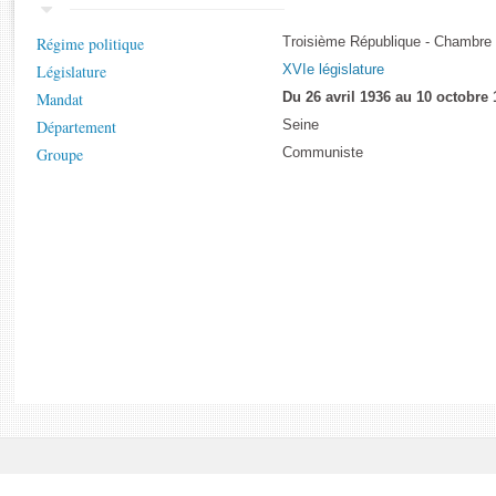
Rapports d'enquête
Rapports législatifs
Régime politique
Troisième République - Chambre
Rapports sur l'application des lois
Législature
XVIe législature
Baromètre de l’application des lois
Mandat
Du 26 avril 1936 au 10 octobre
Département
Seine
Dossiers législatifs
Groupe
Communiste
Budget et sécurité sociale
Questions écrites et orales
Comptes rendus des débats