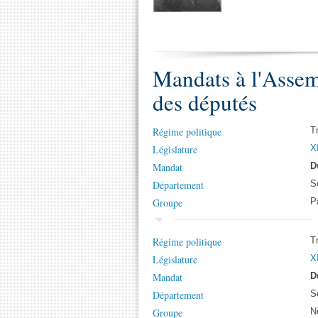
Mandats à l'Assem
des députés
Régime politique
T
Législature
X
Mandat
D
Département
S
Groupe
Pa
Régime politique
T
Législature
XI
Mandat
D
Département
S
Groupe
N