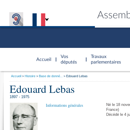
Assemb
Accèder à
la page
Vos
Travaux
Accueil
d'accueil
députés
parlementaires
Vous
Accueil
Histoire
Base de donné...
Edouard Lebas
êtes
Edouard Lebas
Général
ici
CONNEX
TRAVA
CONNA
DÉC
:
1897 - 1975
Informations générales
Né le 18 nove
France)
Décédé le 4 ju