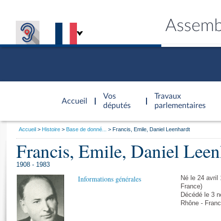
Assemb
Accèder à
la page
Vos
Travaux
Accueil
d'accueil
députés
parlementaires
Vous
Accueil
Histoire
Base de donné...
Francis, Emile, Daniel Leenhardt
êtes
Francis, Emile, Daniel Leen
Général
ici
CONNEX
TRAVA
CONNA
DÉC
:
1908 - 1983
Informations générales
Né le 24 avri
France)
Décédé le 3 n
Rhône - Franc