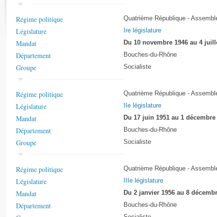
Rapports d'enquête
Rapports législatifs
Régime politique
Quatrième République - Assemblé
Rapports sur l'application des lois
Législature
Ire législature
Baromètre de l’application des lois
Mandat
Du 10 novembre 1946 au 4 juill
Département
Bouches-du-Rhône
Dossiers législatifs
Groupe
Socialiste
Budget et sécurité sociale
Questions écrites et orales
Régime politique
Quatrième République - Assemblé
Comptes rendus des débats
Législature
IIe législature
Mandat
Du 17 juin 1951 au 1 décembre
Département
Bouches-du-Rhône
Groupe
Socialiste
Régime politique
Quatrième République - Assemblé
Législature
IIIe législature
Mandat
Du 2 janvier 1956 au 8 décemb
Département
Bouches-du-Rhône
Socialiste