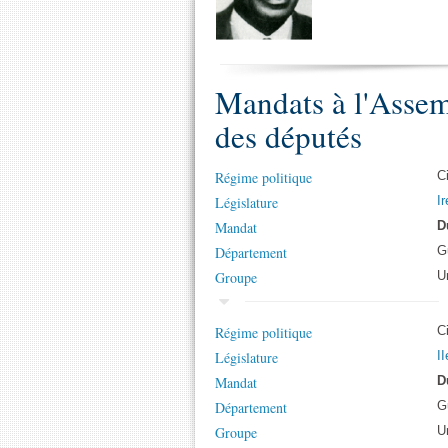
Mandats à l'Assem
des députés
Régime politique
C
Législature
Ir
Mandat
D
Département
G
Groupe
U
Régime politique
C
Législature
II
Mandat
D
Département
G
Groupe
U