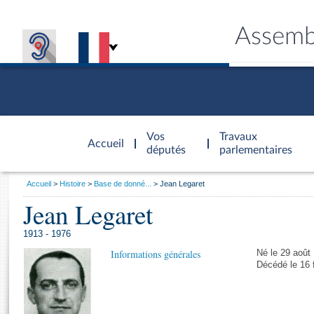
Assemb
Accèder à
la page
Vos
Travaux
Accueil
d'accueil
députés
parlementaires
Vous
Accueil
Histoire
Base de donné...
Jean Legaret
êtes
Jean Legaret
Général
ici
CONNEX
TRAVA
CONNA
DÉC
:
1913 - 1976
Informations générales
Né le 29 août
Décédé le 16 f