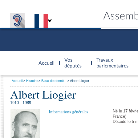
Assemb
Accèder à
la page
Vos
Travaux
Accueil
d'accueil
députés
parlementaires
Vous
Accueil
Histoire
Base de donné...
Albert Liogier
êtes
Albert Liogier
Général
ici
CONNEX
TRAVA
CONNA
DÉC
:
1910 - 1989
Informations générales
Né le 17 févri
France)
Décédé le 5 m