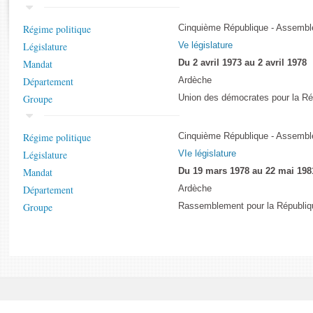
Rapports d'enquête
Rapports législatifs
Régime politique
Cinquième République - Assemblé
Rapports sur l'application des lois
Législature
Ve législature
Baromètre de l’application des lois
Mandat
Du 2 avril 1973 au 2 avril 1978
Département
Ardèche
Dossiers législatifs
Groupe
Union des démocrates pour la Ré
Budget et sécurité sociale
Questions écrites et orales
Régime politique
Cinquième République - Assemblé
Comptes rendus des débats
Législature
VIe législature
Mandat
Du 19 mars 1978 au 22 mai 198
Département
Ardèche
Groupe
Rassemblement pour la Républiq