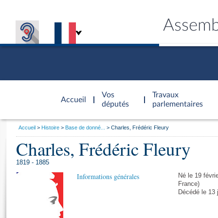
Assemb
Accèder à
la page
Vos
Travaux
Accueil
d'accueil
députés
parlementaires
Vous
Accueil
Histoire
Base de donné...
Charles, Frédéric Fleury
êtes
Charles, Frédéric Fleury
Général
ici
CONNEX
TRAVA
CONNA
DÉC
:
1819 - 1885
Informations générales
Né le 19 févri
France)
Décédé le 13 j