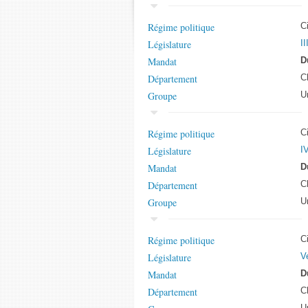
Régime politique
C
Législature
II
Mandat
D
Département
C
Groupe
U
Régime politique
C
Législature
IV
Mandat
D
Département
C
Groupe
U
Régime politique
C
Législature
V
Mandat
D
Département
C
U