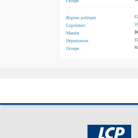
Groupe
Régime politique
C
Législature
V
Mandat
D
Département
C
Groupe
R