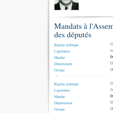
Mandats à l'Assem
des députés
Régime politique
C
Législature
Ir
Mandat
D
Département
C
Groupe
U
Régime politique
C
Législature
II
Mandat
D
Département
C
Groupe
U