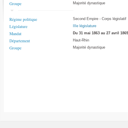
Rapports d'enquête
Groupe
Majorité dynastique
Rapports législatifs
Rapports sur l'application des lois
Régime politique
Second Empire - Corps législatif
Baromètre de l’application des lois
Législature
IIIe législature
Mandat
Du 31 mai 1863 au 27 avril 186
Dossiers législatifs
Département
Haut-Rhin
Budget et sécurité sociale
Groupe
Majorité dynastique
Questions écrites et orales
Comptes rendus des débats