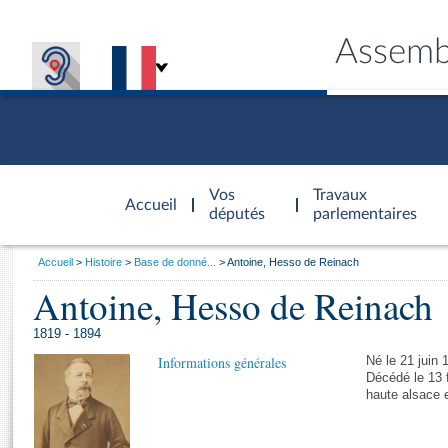
Assemb
Accèder à
la page
Vos
Travaux
Accueil
d'accueil
députés
parlementaires
Vous
Accueil
Histoire
Base de donné...
Antoine, Hesso de Reinach
êtes
Antoine, Hesso de Reinach
Général
ici
CONNEX
TRAVA
CONNA
DÉC
:
1819 - 1894
Informations générales
Né le 21 juin 
Décédé le 13 f
haute alsace 