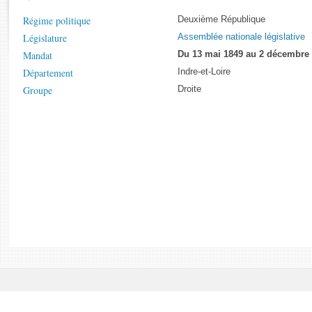
Rapports d'enquête
Régime politique
Deuxième République
Rapports législatifs
Législature
Assemblée nationale législative
Rapports sur l'application des lois
Mandat
Du 13 mai 1849 au 2 décembre
Baromètre de l’application des lois
Département
Indre-et-Loire
Groupe
Droite
Dossiers législatifs
Budget et sécurité sociale
Questions écrites et orales
Comptes rendus des débats