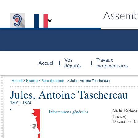
Assemb
Accèder à
la page
Vos
Travaux
Accueil
d'accueil
députés
parlementaires
Vous
Accueil
Histoire
Base de donné...
Jules, Antoine Taschereau
êtes
Jules, Antoine Taschereau
Général
ici
CONNEX
TRAVA
CONNA
DÉC
:
1801 - 1874
Informations générales
Né le 19 décem
France)
Décédé le 10 