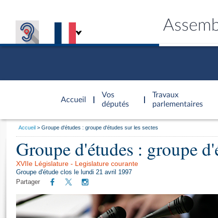
Assemb
Accèder à
la page
Vos
Travaux
Accueil
d'accueil
députés
parlementaires
Vous
Accueil
Groupe d'études : groupe d'études sur les sectes
êtes
Groupe d'études : groupe d'é
Général
ici
CONNEX
TRAVA
CONNA
DÉC
:
XVIIe Législature - Legislature courante
Groupe d'étude clos le lundi 21 avril 1997
Partager