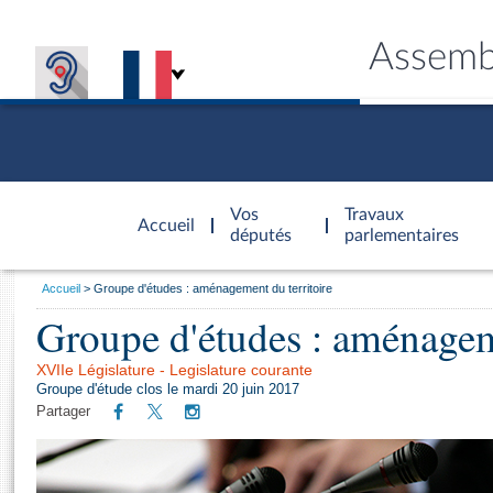
Assemb
Accèder à
la page
Vos
Travaux
Accueil
d'accueil
députés
parlementaires
Vous
Accueil
Groupe d'études : aménagement du territoire
êtes
Groupe d'études : aménageme
Général
ici
CONNEX
TRAVA
CONNA
DÉC
:
XVIIe Législature - Legislature courante
Groupe d'étude clos le mardi 20 juin 2017
Partager