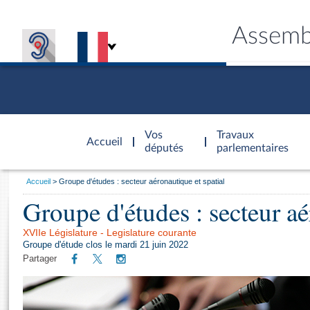
Assemb
Accèder à
la page
Vos
Travaux
Accueil
d'accueil
députés
parlementaires
Vous
Accueil
Groupe d'études : secteur aéronautique et spatial
êtes
Groupe d'études : secteur aé
Général
ici
CONNEX
TRAVA
CONNA
DÉC
:
XVIIe Législature - Legislature courante
Groupe d'étude clos le mardi 21 juin 2022
Partager