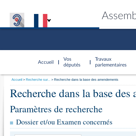
Assemb
Accèder à
la page
Vos
Travaux
Accueil
d'accueil
députés
parlementaires
Vous
Accueil
Recherche sur...
Recherche dans la base des amendements
êtes
Recherche dans la base de
Général
ici
CONNEX
TRAVA
CONNA
DÉC
:
Paramètres de recherche
Dossier et/ou Examen concernés