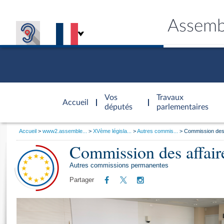
Assemb
Accèder à
la page
Vos
Travaux
Accueil
d'accueil
députés
parlementaires
Vous
Accueil
www2.assemble...
XVème législa...
Autres commis...
Commission des
êtes
Commission des affair
Général
ici
CONNEX
TRAVA
CONNA
DÉC
:
Autres commissions permanentes
Partager