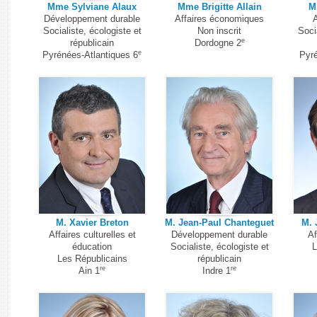
Mme Sylviane Alaux
Mme Brigitte Allain
M
Développement durable
Affaires économiques
A
Socialiste, écologiste et
Non inscrit
Soci
e
républicain
Dordogne 2
e
Pyrénées-Atlantiques 6
Pyré
M. Xavier Breton
M. Jean-Paul Chanteguet
M. 
Affaires culturelles et
Développement durable
Af
éducation
Socialiste, écologiste et
L
Les Républicains
républicain
re
re
Ain 1
Indre 1