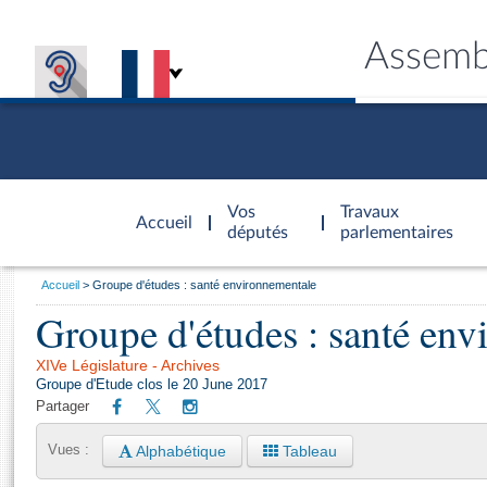
Assemb
Accèder à
la page
Vos
Travaux
Accueil
d'accueil
députés
parlementaires
Vous
Accueil
Groupe d'études : santé environnementale
êtes
Groupe d'études : santé en
Général
ici
CONNEX
TRAVA
CONNA
DÉC
:
XIVe Législature - Archives
Groupe d'Etude clos le 20 June 2017
Partager
Alphabétique
Tableau
Vues :