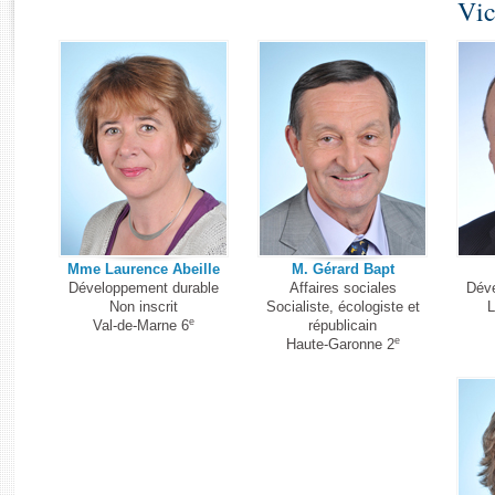
Histoire
Vic
Rapports d'enquête
Juniors
Rapports législatifs
Anciennes législatures
Rapports sur l'application des lois
Liens vers les sites publics
Baromètre de l’application des lois
Dossiers législatifs
Budget et sécurité sociale
Questions écrites et orales
Comptes rendus des débats
Mme Laurence Abeille
M. Gérard Bapt
Développement durable
Affaires sociales
Déve
Non inscrit
Socialiste, écologiste et
L
e
Val-de-Marne 6
républicain
e
Haute-Garonne 2