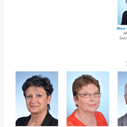
Mme M
Af
Soci