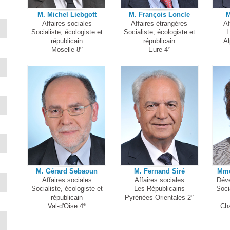
M. Michel Liebgott
M. François Loncle
M
Affaires sociales
Affaires étrangères
Af
Socialiste, écologiste et
Socialiste, écologiste et
L
républicain
républicain
Al
e
e
Moselle 8
Eure 4
M. Gérard Sebaoun
M. Fernand Siré
Mme
Affaires sociales
Affaires sociales
Déve
Socialiste, écologiste et
Les Républicains
Soci
e
républicain
Pyrénées-Orientales 2
e
Val-d'Oise 4
Cha