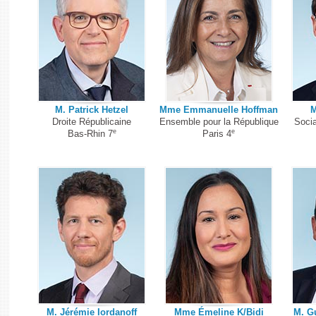
M. Patrick Hetzel
Mme Emmanuelle Hoffman
M
Droite Républicaine
Ensemble pour la République
Socia
e
e
Bas-Rhin 7
Paris 4
M. Jérémie Iordanoff
Mme Émeline K/Bidi
M. G