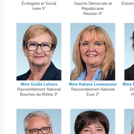
Écologiste et Social
Gauche Démocrate et
Ensemb
e
Isère 5
Républicaine
e
Réunion 4
Mme Gisèle Lelouis
Mme Katiana Levavasseur
Mme É
Rassemblement National
Rassemblement National
Dr
e
e
Bouches-du-Rhône 3
Eure 2
H