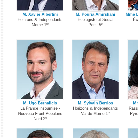
M. Xavier Albertini
M. Pouria Amirshahi
Mme L
Horizons & Indépendants
Écologiste et Social
Éc
re
e
Marne 1
Paris 5
M. Ugo Bernalicis
M. Sylvain Berrios
Mm
La France insoumise -
Horizons & Indépendants
Rass
re
Nouveau Front Populaire
Val-de-Marne 1
Pyré
e
Nord 2