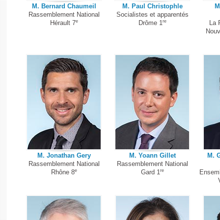
M. Bernard Chaumeil
M. Paul Christophle
M
Rassemblement National
Socialistes et apparentés
e
re
Hérault 7
Drôme 1
La 
Nouv
M. Jonathan Gery
M. Yoann Gillet
M. G
Rassemblement National
Rassemblement National
e
re
Rhône 8
Gard 1
Ensemb