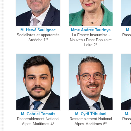
M. Hervé Saulignac
Mme Andrée Taurinya
M.
Socialistes et apparentés
La France insoumise -
Rass
re
Ardèche 1
Nouveau Front Populaire
e
Loire 2
M. Gabriel Tomatis
M. Cyril Tribuiani
M. 
Rassemblement National
Rassemblement National
Rass
e
e
Alpes-Maritimes 4
Alpes-Maritimes 6