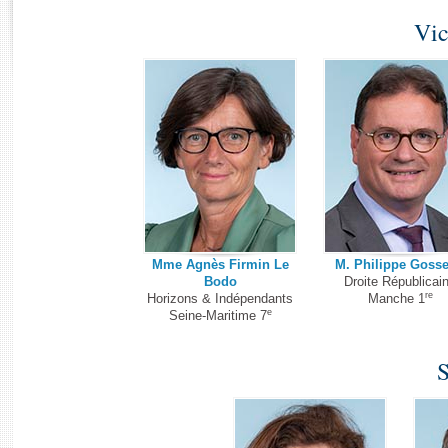
Histoire
Vic
Rapports d'enquête
Juniors
Rapports législatifs
Anciennes législatures
Rapports sur l'application des lois
Liens vers les sites publics
Baromètre de l’application des lois
Dossiers législatifs
Budget et sécurité sociale
Questions écrites et orales
Comptes rendus des débats
Mme Agnès Firmin Le
M. Philippe Gosse
Bodo
Droite Républicai
re
Horizons & Indépendants
Manche 1
e
Seine-Maritime 7
S