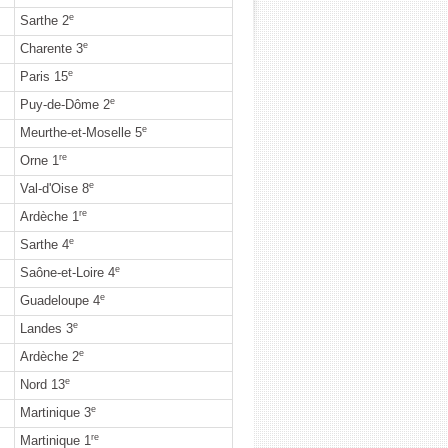
e
Sarthe 2
e
Charente 3
e
Paris 15
e
Puy-de-Dôme 2
e
Meurthe-et-Moselle 5
re
Orne 1
e
Val-d'Oise 8
re
Ardèche 1
e
Sarthe 4
e
Saône-et-Loire 4
e
Guadeloupe 4
e
Landes 3
e
Ardèche 2
e
Nord 13
e
Martinique 3
re
Martinique 1