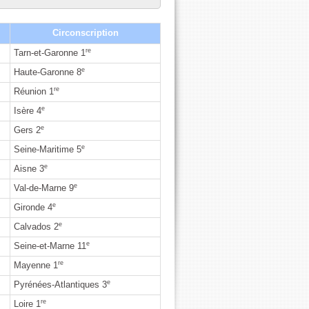
Circonscription
re
Tarn-et-Garonne 1
e
Haute-Garonne 8
re
Réunion 1
e
Isère 4
e
Gers 2
e
Seine-Maritime 5
e
Aisne 3
e
Val-de-Marne 9
e
Gironde 4
e
Calvados 2
e
Seine-et-Marne 11
re
Mayenne 1
e
Pyrénées-Atlantiques 3
re
Loire 1