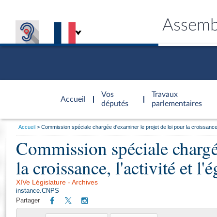
Assemb
Accèder à
la page
Vos
Travaux
Accueil
d'accueil
députés
parlementaires
Vous
Accueil
Commission spéciale chargée d'examiner le projet de loi pour la croissance,
êtes
Commission spéciale chargée
Général
ici
CONNEX
TRAVA
CONNA
DÉC
:
la croissance, l'activité et 
XIVe Législature - Archives
instance.CNPS
Partager