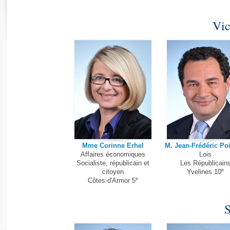
Histoire
Rapports d'enquête
Juniors
Vic
Rapports législatifs
Anciennes législatures
Rapports sur l'application des lois
Liens vers les sites publics
Baromètre de l’application des lois
Dossiers législatifs
Budget et sécurité sociale
Questions écrites et orales
Comptes rendus des débats
Mme Corinne Erhel
M. Jean-Frédéric Po
Affaires économiques
Lois
Socialiste, républicain et
Les Républicain
e
citoyen
Yvelines 10
e
Côtes-d'Armor 5
S