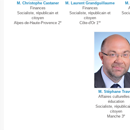
M. Christophe Castaner
M. Laurent Grandguillaume
M.
Finances
Finances
A
Socialiste, républicain et
Socialiste, républicain et
Socia
citoyen
citoyen
e
re
Alpes-de-Haute-Provence 2
Côte-d'Or 1
M. Stéphane Trav
Affaires culturelles
éducation
Socialiste, républica
citoyen
e
Manche 3