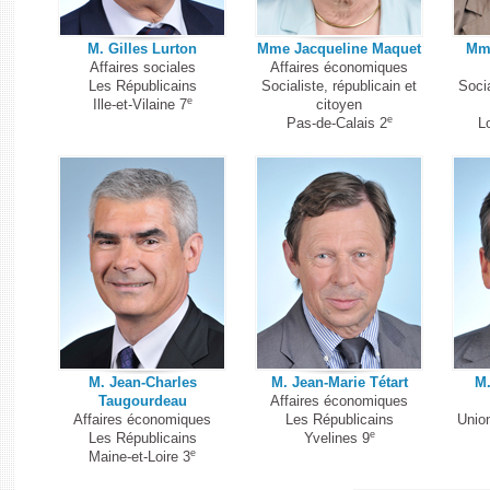
M. Gilles Lurton
Mme Jacqueline Maquet
Mm
Affaires sociales
Affaires économiques
Les Républicains
Socialiste, républicain et
Socia
e
Ille-et-Vilaine 7
citoyen
e
Pas-de-Calais 2
L
M. Jean-Charles
M. Jean-Marie Tétart
M.
Taugourdeau
Affaires économiques
Affaires économiques
Les Républicains
Unio
e
Les Républicains
Yvelines 9
e
Maine-et-Loire 3