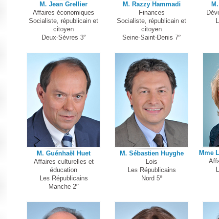
M. Jean Grellier
M. Razzy Hammadi
M.
Affaires économiques
Finances
Déve
Socialiste, républicain et
Socialiste, républicain et
L
citoyen
citoyen
e
e
Deux-Sèvres 3
Seine-Saint-Denis 7
Mme L
M. Guénhaël Huet
M. Sébastien Huyghe
Aff
Affaires culturelles et
Lois
L
éducation
Les Républicains
e
Les Républicains
Nord 5
e
Manche 2