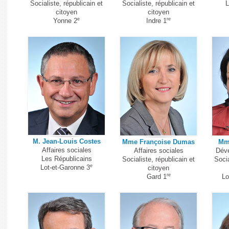
Socialiste, républicain et
Socialiste, républicain et
L
citoyen
citoyen
e
re
Yonne 2
Indre 1
M. Jean-Louis Costes
Mme Françoise Dumas
Mme
Affaires sociales
Affaires sociales
Déve
Les Républicains
Socialiste, républicain et
Socia
e
Lot-et-Garonne 3
citoyen
re
Gard 1
Lo